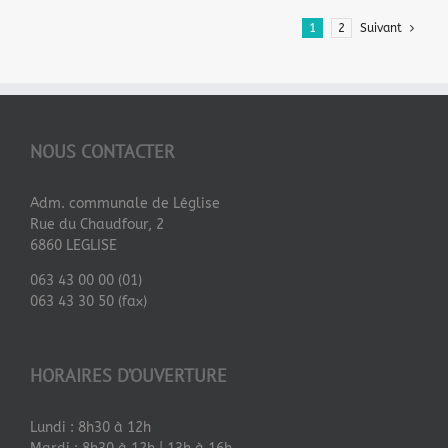
1
2
Suivant
NOUS CONTACTER
Adm. communale de Léglise
Rue du Chaudfour, 2
6860 LEGLISE
063 43 00 00 (01)
063 43 30 50 (fax)
HORAIRES D’OUVERTURE
Lundi : 8h30 à 12h