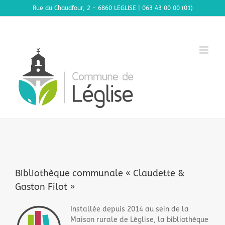
Passer
Rue du Chaudfour, 2 - 6860 LEGLISE | 063 43 00 00 (01)
au
contenu
Bibliothèque communale « Claudette &
Gaston Filot »
Installée depuis 2014 au sein de la
Maison rurale de Léglise, la bibliothèque