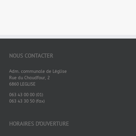
NOUS CONTACTER
Adm. communale de Léglise
Rue du Chaudfour, 2
6860 LEGLISE
063 43 00 00 (01)
063 43 30 50 (fax)
HORAIRES D’OUVERTURE