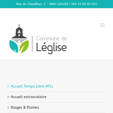
Passer
Rue du Chaudfour, 2 - 6860 LEGLISE | 063 43 00 00 (01)
au
contenu
Accueil Temps Libre (ATL)
Accueil extrascolaire
Stages & Plaines