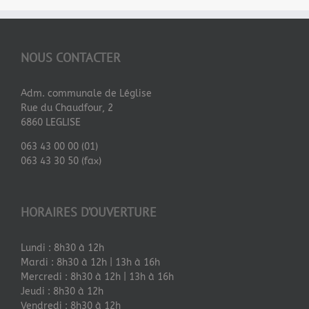
NOUS CONTACTER
Adm. communale de Léglise
Rue du Chaudfour, 2
6860 LEGLISE
063 43 00 00 (01)
063 43 30 50 (fax)
HORAIRES D’OUVERTURE
Lundi : 8h30 à 12h
Mardi : 8h30 à 12h | 13h à 16h
Mercredi : 8h30 à 12h | 13h à 16h
Jeudi : 8h30 à 12h
Vendredi : 8h30 à 12h