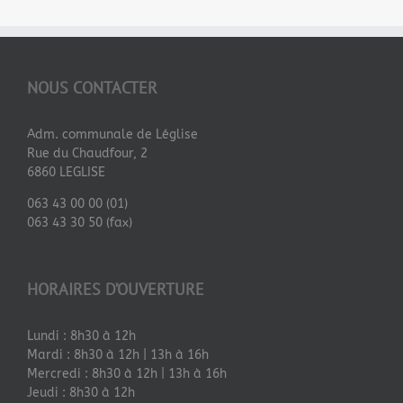
NOUS CONTACTER
Adm. communale de Léglise
Rue du Chaudfour, 2
6860 LEGLISE
063 43 00 00 (01)
063 43 30 50 (fax)
HORAIRES D’OUVERTURE
Lundi : 8h30 à 12h
Mardi : 8h30 à 12h | 13h à 16h
Mercredi : 8h30 à 12h | 13h à 16h
Jeudi : 8h30 à 12h