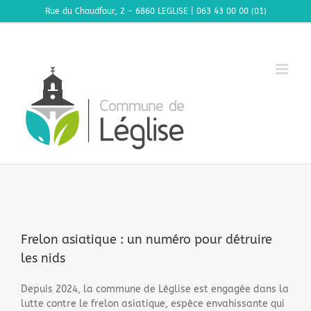
Passer
Rue du Chaudfour, 2 - 6860 LEGLISE | 063 43 00 00 (01)
au
contenu
Frelon asiatique : un numéro pour détruire
les nids
Depuis 2024, la commune de Léglise est engagée dans la
lutte contre le frelon asiatique, espèce envahissante qui