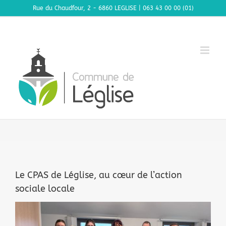
Passer
Rue du Chaudfour, 2 - 6860 LEGLISE | 063 43 00 00 (01)
au
contenu
Le CPAS de Léglise, au cœur de l’action
sociale locale
Voir
l'image