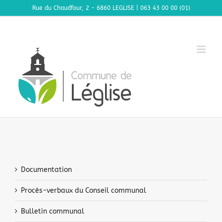
Passer
Rue du Chaudfour, 2 - 6860 LEGLISE | 063 43 00 00 (01)
au
contenu
Documentation
Procès-verbaux du Conseil communal
Bulletin communal