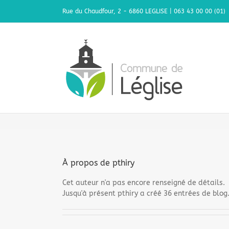
Passer
Rue du Chaudfour, 2 - 6860 LEGLISE | 063 43 00 00 (01)
au
contenu
À propos de
pthiry
Cet auteur n'a pas encore renseigné de détails.
Jusqu'à présent pthiry a créé 36 entrées de blog