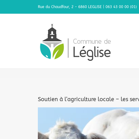
Passer
Rue du Chaudfour, 2 - 6860 LEGLISE | 063 43 00 00 (01)
au
contenu
Soutien à l’agriculture locale – les se
Voir
l'image
agrandie