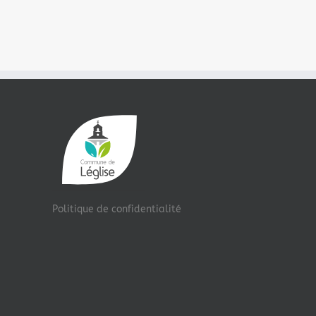
futur concessionnaire du nouvel
dûs à la sécheresse
établissement Horeca de Léglise
17/07/2026
17/07/2026
Politique de confidentialité