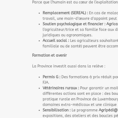
Parce que l’humain est au cœur de l’exploitation,
Remplacement (SEREAL) :
En cas de maladi
travail, une main-d’œuvre d’appoint peut i
Soutien psychologique et financier :
Agrica
l’agriculteur/trice et sa famille face aux 
juridiques ou agronomiques.
Accueil social :
Les agriculteurs souhaitant
familiale ou de santé) peuvent être acco
Formation et avenir
La Province investit aussi dans la relève :
Permis G :
Des formations à prix réduit po
FJA.
Vétérinaires ruraux :
Pour garantir un maill
différentes actions sont en place : des bo
pratique rurale en Province de Luxembourg
domaines extra-médicaux et une clinique m
Sensibilisation :
Le programme
Agripédi@
expositions, des ateliers et des boucles p