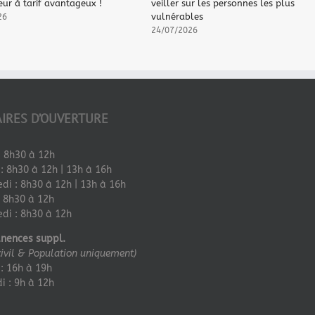
ur à tarif avantageux !
veiller sur les personnes les plus
vulnérables
26
24/07/2026
IRES D’OUVERTURE
: 8h30 à 12h
: 8h30 à 12h | 13h à 16h
di : 8h30 à 12h | 13h à 16h
: 8h30 à 12h
di : 8h30 à 12h
nences suppl.
civil & Population uniquement)
: 16h à 19h
 : 9h à 12h