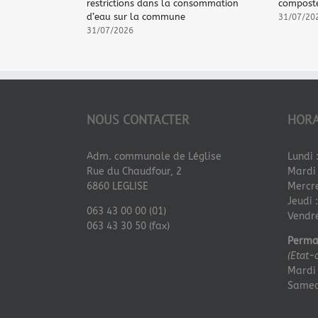
restrictions dans la consommation
composte
d’eau sur la commune
31/07/20
31/07/2026
NOUS CONTACTER
HORA
Adm. communale de Léglise
Lundi 
Rue du Chaudfour, 2
Mardi 
6860 LEGLISE
Mercre
Jeudi 
063 43 00 00 (01)
Vendre
063 43 30 50 (fax)
Perma
(Etat-
Mardi 
Samedi