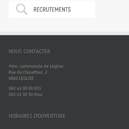
NOUS CONTACTER
Adm. communale de Léglise
Rue du Chaudfour, 2
6860 LEGLISE
063 43 00 00 (01)
063 43 30 50 (fax)
HORAIRES D’OUVERTURE