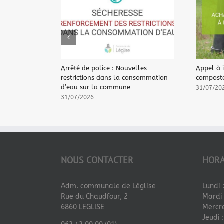
Arrêté de police : Nouvelles
Appel à i
restrictions dans la consommation
composte
d’eau sur la commune
31/07/20
31/07/2026
NOUS CONTACTER
HORA
Adm. communale de Léglise
Lundi 
Rue du Chaudfour, 2
Mardi 
6860 LEGLISE
Mercre
Jeudi 