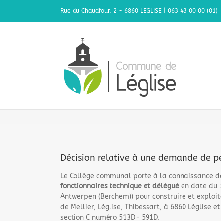
Passer
Rue du Chaudfour, 2 - 6860 LEGLISE | 063 43 00 00 (01)
au
contenu
Décision relative à une demande de p
Le Collège communal porte à la connaissance de
fonctionnaires technique et délégué
en date du 
Antwerpen (Berchem)) pour construire et exploite
de Mellier, Léglise, Thibessart, à 6860 Léglise e
section C numéro 513D- 591D.