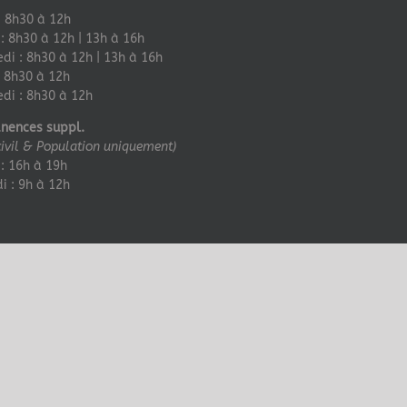
: 8h30 à 12h
: 8h30 à 12h | 13h à 16h
di : 8h30 à 12h | 13h à 16h
: 8h30 à 12h
di : 8h30 à 12h
nences suppl.
civil & Population uniquement)
: 16h à 19h
 : 9h à 12h