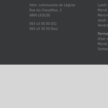
Adm. communale de Léglise
Lundi 
Rue du Chaudfour, 2
Mardi 
6860 LEGLISE
Mercre
Jeudi 
063 43 00 00 (01)
Vendre
063 43 30 50 (fax)
Perma
(Etat-
Mardi 
Samedi